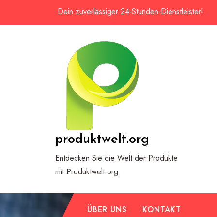
Zum
Dein zuverlässiger 24-Stunden-Dienstleister!
Inhalt
springen
produktwelt.org
Entdecken Sie die Welt der Produkte
mit Produktwelt.org
ÜBER UNS
KONTAKT