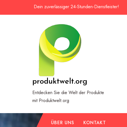
Zum
Dein zuverlässiger 24-Stunden-Dienstleister!
Inhalt
springen
produktwelt.org
Entdecken Sie die Welt der Produkte
mit Produktwelt.org
ÜBER UNS
KONTAKT