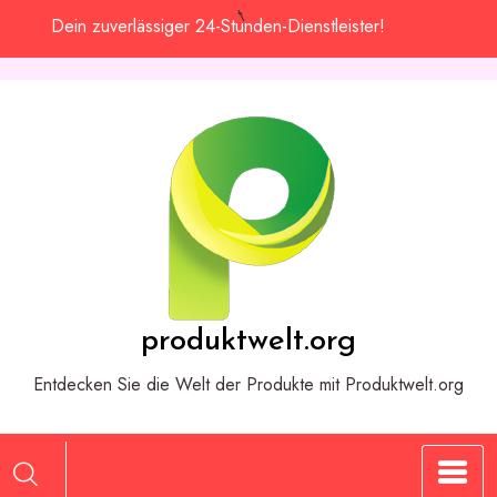
Zum
Dein zuverlässiger 24-Stunden-Dienstleister!
Inhalt
springen
produktwelt.org
Entdecken Sie die Welt der Produkte mit Produktwelt.org