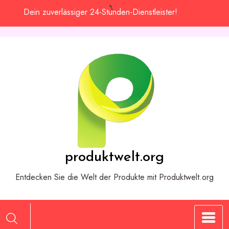
Zum
Dein zuverlässiger 24-Stunden-Dienstleister!
Inhalt
springen
produktwelt.org
Entdecken Sie die Welt der Produkte mit Produktwelt.org