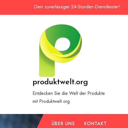
Zum
Dein zuverlässiger 24-Stunden-Dienstleister!
Inhalt
springen
produktwelt.org
Entdecken Sie die Welt der Produkte
mit Produktwelt.org
ÜBER UNS
KONTAKT