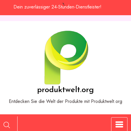
Zum
Dein zuverlässiger 24-Stunden-Dienstleister!
Inhalt
springen
produktwelt.org
Entdecken Sie die Welt der Produkte mit Produktwelt.org