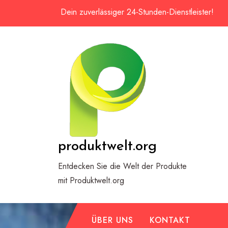
Zum
Dein zuverlässiger 24-Stunden-Dienstleister!
Inhalt
springen
produktwelt.org
Entdecken Sie die Welt der Produkte
mit Produktwelt.org
ÜBER UNS
KONTAKT