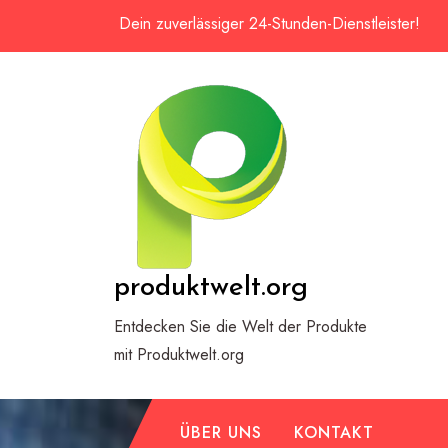
Zum
Dein zuverlässiger 24-Stunden-Dienstleister!
Inhalt
springen
produktwelt.org
Entdecken Sie die Welt der Produkte
mit Produktwelt.org
ÜBER UNS
KONTAKT